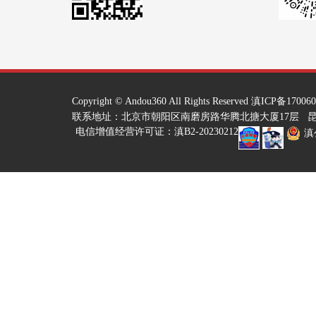
Copyright ©
Andou360
All Rights Reserved
滇ICP备170060
联系地址：北京市朝阳区南磨房路华腾北搪大厦17层 昆
电信增值经营许可证：滇B2-20230212
滇