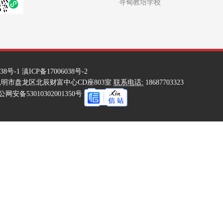
寻甸教培学校
38号-1
滇ICP备17006038号-2
明市盘龙区北辰财富中心CD座803室
联系电话:
18687703323
公网安备53010302001350号