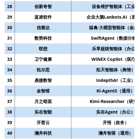
28
创新奇智
设备维护智能体（工业
29
蓝凌软件
企业大脑Lanbots.AI（通
30
信雅达
猛禽·大模型智能体（金融
31
数势科技
SwiftAgent（数据分析
32
联想
乐享超级智能体（办公
33
卫宁健康
WiNEX Copilot（医疗
34
拓尔思
拓天智能体（舆情）
35
鼎捷数智
IndepthAI（工业）
36
金智维
Ki-AgentS（通用）
37
月之暗面
Kimi-Researcher（研究
38
实在智能
实在Agent（办公）
39
开普云
开悟（政务）
40
澜舟科技
澜舟智搭（通用）