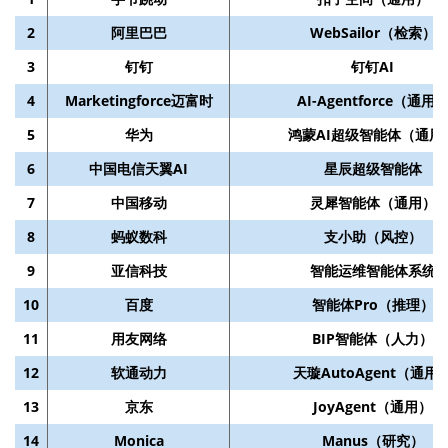
2
阿里巴巴
WebSailor（检索）
3
钉钉
钉钉AI
4
Marketingforce迈富时
AI-Agentforce（通用
5
华为
鸿蒙AI超级智能体（通用
6
中国电信天翼AI
星辰超级智能体
7
中国移动
灵犀智能体（通用）
8
蚂蚁数科
支小助（风控）
9
亚信科技
智能运维智能体系统
10
百度
智能体Pro（推理）
11
用友网络
BIP智能体（人力）
12
软通动力
天璇AutoAgent（通用
13
京东
JoyAgent（通用）
14
Monica
Manus（研究）