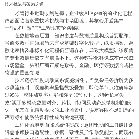
技术挑战与破局之道
尽管行业近期收到热捧，企业级AI Agent的商业化进程
依然面临着多重技术挑战与市场困境，其核心矛盾集中
于“技术理想”与“工程现实”的割裂。
在数据地基层面，知识密度与数据质量构成首要瓶颈。
当前多数垂直领域尚未完成基础数字化转型，纸质档案、离
散化表格及非标准化流程仍普遍存在，导致大模型训练所需
的专业数据集缺失率居高不下。这种数字化补课成本已形成
市场壁垒，头部厂商正聚焦政务、金融、医疗等数据合规性
较强的垂直领域。
技术链条维度则暴露系统脆弱性，当复杂任务拆解为多
步骤流程时，误差概率呈指数级叠加，即便单节点准确率超
过95%，整体成功率可能骤降至80%以下，这种“长尾失
效”源于多模态数据对齐、跨接口协同及动态反馈机制的缺
失，尤其在高精度要求的工业场景中，误差容限不足0.1%的
严苛标准使系统鲁棒性成为关键瓶颈。
工程化落地更面临系统性挑战：意图驱动的工具调用逻
辑需兼顾接口适配性、数据一致性及异常修复能力，而现有