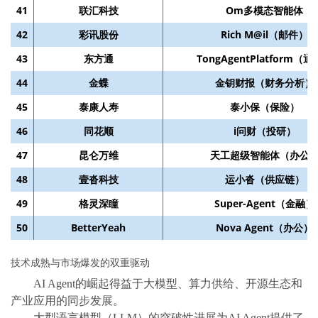
41
联汇科技
Om多模态智能体
42
彩讯股份
Rich M@il（邮件）
43
东方通
TongAgentPlatform（
44
金蝶
金钥财报（财务分析）
45
泰康人寿
泰小保（保险）
46
同花顺
i问财（投研）
47
昆仑万维
天工超级智能体（办公
48
壹沓科技
运小沓（供应链）
49
格灵深瞳
Super-Agent（金融）
50
BetterYeah
Nova Agent（办公）
技术成熟与市场爆发的双重驱动
AI Agent的崛起得益于大模型、算力供给、开源生态和
产业应用的同步发展。
大型语言模型（LLM）的突破性进展为AI Agent提供了