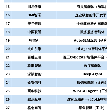
15
网易伏羲
有灵智能体（游戏）
16
360智语
企业级智能体开发平台
17
美年健康
个体化体检AI智能体
18
中国联通
政务服务智能体
19
智谱AI
AutoGLM沉思（研究）
20
火山引擎
Hi Agent智能体平台
21
百融云创
百工CybotStar智能体平台（
22
联影智能
医疗智能体
23
深演智能
Deep Agent
24
众安信科
服销智能体（金融）
25
研华科技
WISE-AI Agent（工业
26
致远互联
致远互联新一代CoMi智能
27
格创东智
章鱼智脑（工业）