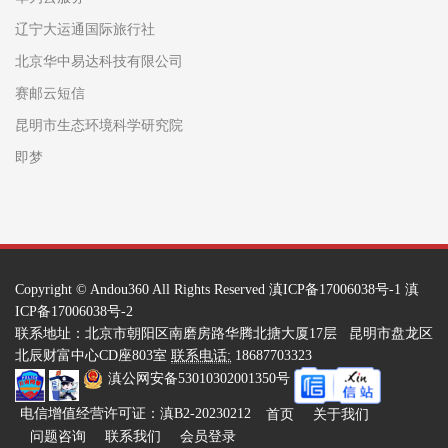
辽宁大运通国际旅行社
北京华中易达科技有限公司
赛邮云短信
昆明市生态环境科学研究院
即梦
Copyright ©
Andou360
All Rights Reserved
滇ICP备17006038号-1
滇
ICP备17006038号-2
联系地址：北京市朝阳区南磨房路华腾北搪大厦17层 昆明市盘龙区
北辰财富中心CD座803室
联系电话:
18687703323
滇公网安备53010302001350号
电信增值经营许可证：滇B2-20230212
首页
关于我们
问题咨询
联系我们
会员登录