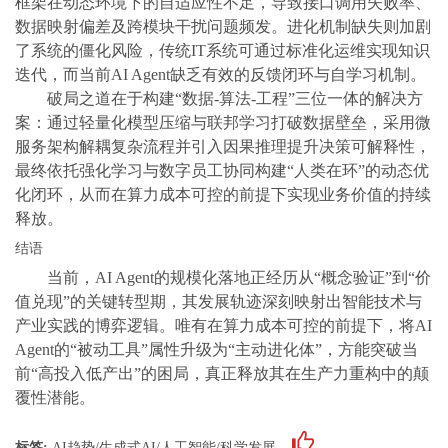
框架在动态环境下的自适应性不足，导致接口调用失败率、
数据映射偏差及跨模块干扰问题频发。进化机制缺失则加剧
了系统的僵化风险，传统IT系统可通过标准化运维实现知识
迭代，而当前AI Agent缺乏有效的反馈闭环与自学习机制。
破局之道在于构建“数据-算法-工程”三位一体的解决方
案：通过轻量化模型压缩与联邦学习打破数据壁垒，采用微
服务架构解耦复杂流程并引入因果推理提升决策可解释性，
最终依托强化学习与数字员工协同构建“人类在环”的动态优
化闭环，从而在算力成本可控的前提下实现业务价值的持续
释放。
结语
当前，AI Agent的规模化落地正经历从“概念验证”到“价
值兑现”的关键转型期，其发展轨迹深刻映射出智能技术与
产业实践的博弈逻辑。唯有在算力成本可控的前提下，将AI
Agent的“被动工具”属性升级为“主动进化体”，方能突破当
前“高投入低产出”的困局，真正释放其在生产力重构中的颠
覆性潜能。
标签:
AI趋势/生成式AI/人工智能/科学发展